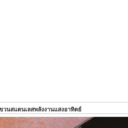
วนสแตนเลสพลังงานแสงอาทิตย์