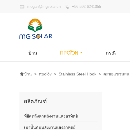

megan@mgsolar.cn
+86-592-6241055

บ้าน
ΠΡΟΪΌΝ
กรณี

>
προϊόν
>
Stainless Steel Hook
>
ตะขอแขวนสแต
บ้าน
ผลิตภัณฑ์
ที่ยึดหลังคาพลังงานแสงอาทิตย์
เมาพื้นดินพลังงานแสงอาทิตย์