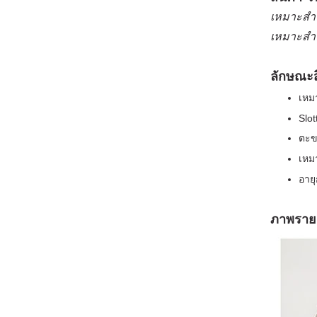
เหมาะสำห
เหมาะสำห
ลักษณะ
เหมา
Slot
ตะข
เหม
อาย
ภาพรายล