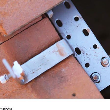
าพรวม