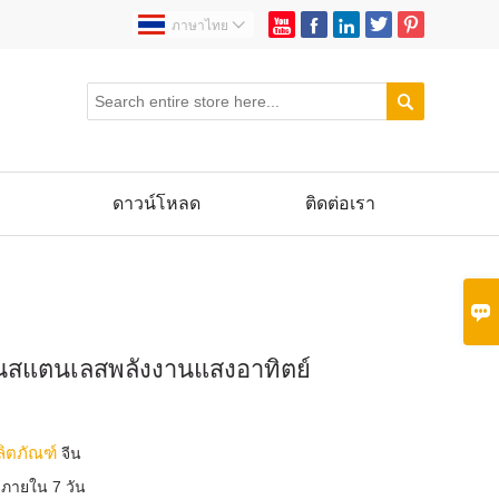





ภาษาไทย


ดาวน์โหลด
ติดต่อเรา

สแตนเลสพลังงานแสงอาทิตย์
ลิตภัณฑ์
จีน
บ
ภายใน 7 วัน