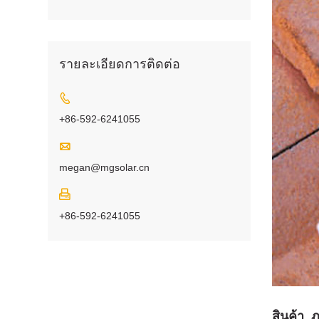
รายละเอียดการติดต่อ

+86-592-6241055

megan@mgsolar.cn

+86-592-6241055
สินค้า
ภ