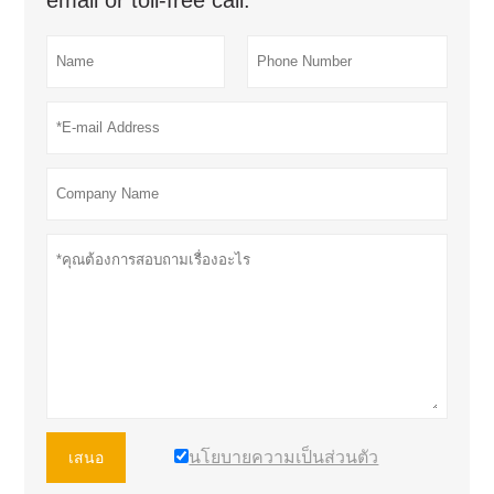
email or toll-free call.
นโยบายความเป็นส่วนตัว
เสนอ