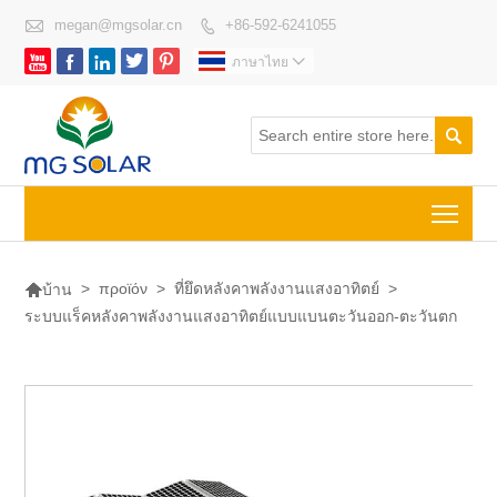

megan@mgsolar.cn
+86-592-6241055






ภาษาไทย


Togg

>
προϊόν
>
ที่ยึดหลังคาพลังงานแสงอาทิตย์
>
บ้าน
ระบบแร็คหลังคาพลังงานแสงอาทิตย์แบบแบนตะวันออก-ตะวันตก