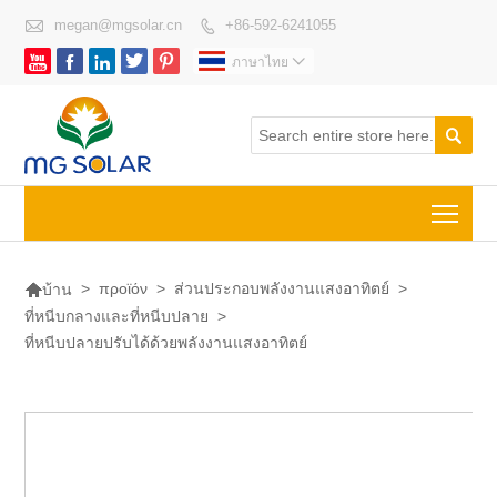

megan@mgsolar.cn
+86-592-6241055






ภาษาไทย


Togg

>
προϊόν
>
ส่วนประกอบพลังงานแสงอาทิตย์
>
บ้าน
ที่หนีบกลางและที่หนีบปลาย
>
ที่หนีบปลายปรับได้ด้วยพลังงานแสงอาทิตย์